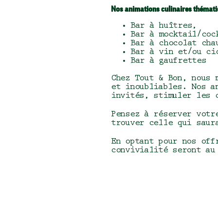
Nos animations culinaires thémati
Bar à huîtres,
Bar à mocktail/coc
Bar à chocolat cha
Bar à vin et/ou ci
Bar à gaufrettes
Chez Tout & Bon, nous 
et inoubliables. Nos a
invités, stimuler les 
Pensez à réserver votr
trouver celle qui saur
En optant pour nos off
convivialité seront au