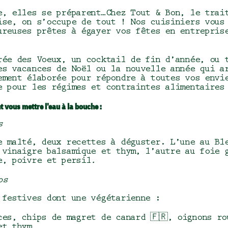
e, elles se préparent…Chez Tout & Bon, le trai
ise, on s’occupe de tout ! Nos cuisiniers vous
ureuses prêtes à égayer vos fêtes en entrepris
rée des Voeux, un cocktail de fin d’année, ou 
es vacances de Noël ou la nouvelle année qui a
ement élaborée pour répondre à toutes vos envi
e pour les régimes et contraintes alimentaire
t vous mettre l’eau à la bouche :
s
e malté, deux recettes à déguster. L’une au Bl
 vinaigre balsamique et thym, l’autre au foie g
e, poivre et persil
.
os
 festives dont une végétarienne :
ces, chips de magret de canard 🇫🇷, oignons ro
et thym