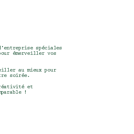
d’entreprise spéciales
pour émerveiller vos
.
eiller au mieux pour
otre soirée.
réativité et
mparable !