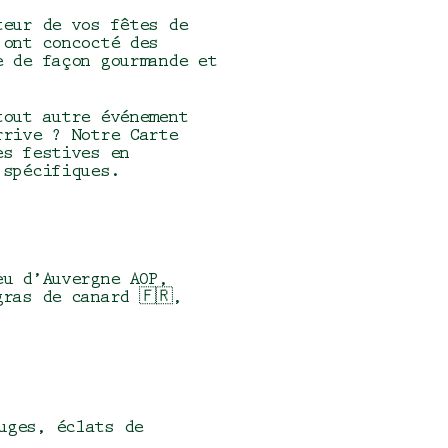
teur de vos fêtes de
 ont concocté des
e de façon gourmande et
tout autre événement
rrive ? Notre Carte
es festives en
s spécifiques.
eu d’Auvergne AOP,
ras de canard 🇫🇷,
uges, éclats de