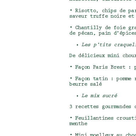
• Risotto, chips de pa
saveur truffe noire et
• Chantilly de foie gr
de pécan, pain d’épice
Les p’tits craquel
De délicieux mini cho
• Façon Paris Brest : 
• Façon tatin : pomme 
beurre salé
Le mix sucré
3 recettes gourmandes 
• Feuillantines croust
menthe
• Mini moelleux au cho