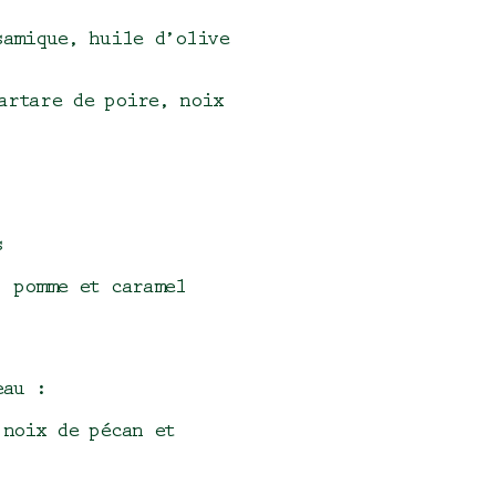
samique, huile d’olive
artare de poire, noix
s
, pomme et caramel
eau :
 noix de pécan et