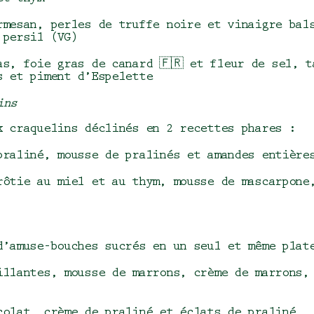
rmesan, perles de truffe noire et vinaigre bal
 persil (VG)
as, foie gras de canard 🇫🇷 et fleur de sel, t
s et piment d’Espelette
ins
ux craquelins déclinés en 2 recettes phares :
praliné, mousse de pralinés et amandes entière
rôtie au miel et au thym, mousse de mascarpone
d’amuse-bouches sucrés en un seul et même plat
illantes, mousse de marrons, crème de marrons,
colat, crème de praliné et éclats de praliné