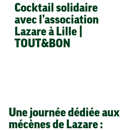
Cocktail solidaire
Le concept en franchise
avec l’association
Lazare à Lille |
TOUT&BON
Une journée dédiée aux
mécènes de Lazare :